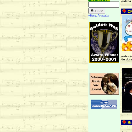
estaba 
CR
*Busq. Avanzada.
este di
de dura
Bi
Filom