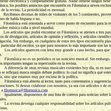
mente electrónica y completamente gratuita. Nadie obtiene ningún ben
sica; los posibles anuncios que encontréis en Filomúsica sirven exclus
 de la revista. La periodicidad es mensual.
imos decenas de miles de visitantes de los 5 continentes, proveni
ses de habla hispana o no.
úsica está orientada a servir como punto de encuentro para la ref
sobre música culta a nivel mundial.
rtículos que podrá encontrar en Filomúsica se atienen a tres parad
los de divulgación, artículos de opinión y reflexión, y artículos científi
igación. Sin embargo, en cualquiera de estos tres tipos encontraréis pla
 particular del escritor, ya que para nosotros lo más importante son las i
rtículos aparecen con letra muy grande a caso hecho, para que sea
a.
úsica no es un periódico ni un noticiero musical. Sin embargo,
s importantes tengan su repercusión en la revista.
erencia de otras revistas musicales existentes hoy día, ni en nuestr
a se reflejará nunca ningún debate político: lo cual no significa que est
ca, sino que estamos muy por encima de la política.
úsica está abierta al lector, tanto para comentarios y sugerencia
raciones. Si deseas colaborar con nosotros, ya sea con artículos o de o
l a
filomusica@filomusica.com
mente, disponemos de una lista de correos para noticias sobre la r
ales.
vista devenga cualquier responsabilidad sobre los artículos publi
istas.