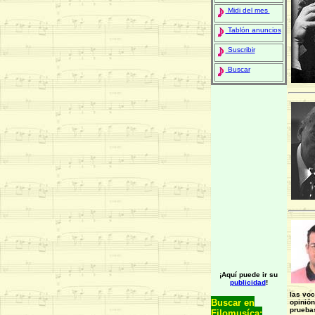
Midi del mes
Tablón anuncios
Suscribir
Buscar
¡Aquí puede ir su
publicidad
!
las voc
Buscar en
opinión
pruebas
Filomusíca: