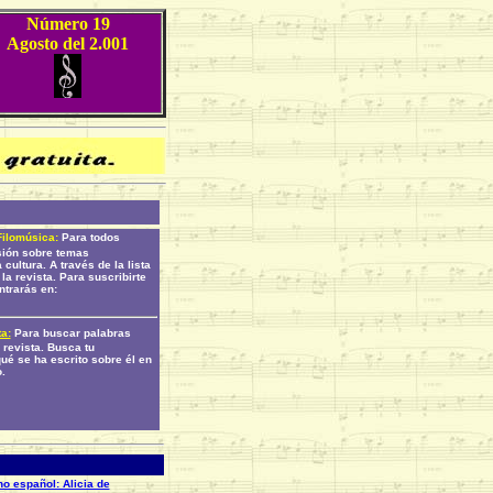
Número 19
Agosto del 2.001
Filomúsica:
Para todos
sión sobre temas
cultura. A través de la lista
a revista. Para suscribirte
ntrarás en:
a:
Para buscar palabras
 revista. Busca tu
ué se ha escrito sobre él en
.
no español: Alicia de