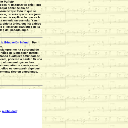
er Vallejo.
des ni imaginar lo difícil que
ablar sobre Alicia de
azón de que todo lo que se
 poco, no más que un conjunto
aces de explicar lo que es la
a en toda su esencia. Y es
a sido la única que ha sabido
co el embrujo pianístico de la
es del pasado siglo.
la Educación Infantil.
Por
o.
siempre me ha sorprendido
 niños de Educación Infantil,
izando cualquier actividad de
pente, ponerse a cantar. Si uno
n, al momento ya se han
us compañeros a este canto
a ellos es compartir algo que
omento rico en emociones.
su
publicidad
!