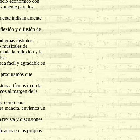
eficio económico con
ivamente para los
ente indistintamente
lexión y difusión de
igmas distintos:
co-musicales de
smada la reflexión y la
deas.
 fácil y agradable su
 procuramos que
os artículos ni en la
emos al margen de la
s, como para
tra manera, envíanos un
evista y discusiones
cados en los propios