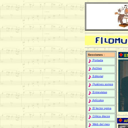
Secciones :
EN
Portada
Archivo
Editorial
Quiénes somos
Entrevistas
Artículos
El lector opina
Crítica discos
AR
Web del mes