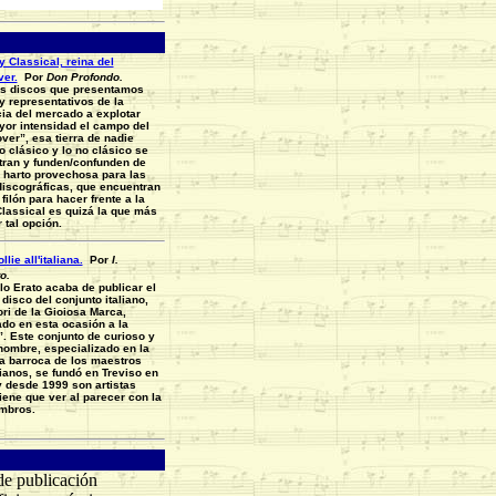
 Classical, reina del
er.
Por
Don Profondo.
es discos que presentamos
 representativos de la
ia del mercado a explotar
or intensidad el campo del
ver”, esa tierra de nadie
o clásico y lo no clásico se
ran y funden/confunden de
harto provechosa para las
iscográficas, que encuentran
filón para hacer frente a la
Classical es quizá la que más
 tal opción.
llie all'italiana.
Por
I.
o.
lo Erato acaba de publicar el
 disco del conjunto italiano,
ri de la Gioiosa Marca,
do en esta ocasión a la
”. Este conjunto de curioso y
nombre, especializado en la
a barroca de los maestros
anos, se fundó en Treviso en
 desde 1999 son artistas
iene que ver al parecer con la
mbros.
e publicación