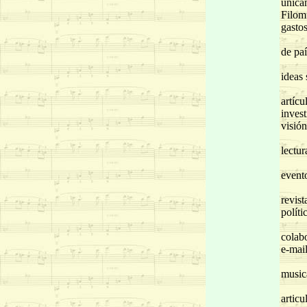
única
Filomú
gastos
Recib
de paí
Filom
ideas 
Los a
artícu
invest
visión
Los a
lectur
Filom
evento
A dif
revist
políti
Filom
colabo
e-mai
Igual
music
La re
articul