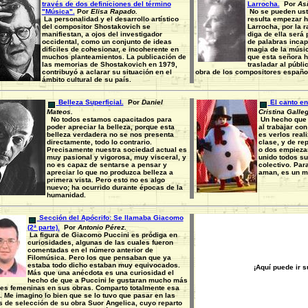
través de dos definiciones del término
Larrocha.
Por
Asi
"Música".
Por
Elisa Rapado.
No se pueden uste
La personalidad y el desarrollo artístico
resulta empezar h
del compositor Shostakovich se
Larrocha, por la r
manifiestan, a ojos del investigador
diga de ella será
occidental, como un conjunto de ideas
de palabras incap
difíciles de cohesionar, e incoherente en
magia de la músic
muchos planteamientos. La publicación de
que esta señora h
las memorias de Shostakovich en 1979,
trasladar al públi
contribuyó a aclarar su situación en el
obra de los compositores español
ámbito cultural de su país.
Belleza Superficial.
Por
Daniel
El canto en 
Mateos.
Cristina Galleg
No todos estamos capacitados para
Un hecho que 
poder apreciar la belleza, porque esta
al trabajar con
belleza verdadera no se nos presenta
es verlos real
directamente, todo lo contrario.
clase, y de re
Precisamente nuestra sociedad actual es
o dos empieza
muy pasional y vigorosa, muy visceral, y
unido todos s
no es capaz de sentarse a pensar y
colectivo. Par
apreciar lo que no produzca belleza a
aman, es un m
primera vista. Pero esto no es algo
nuevo; ha ocurrido durante épocas de la
humanidad.
Sección del Apócrifo: Se llamaba Giacomo
(2ª parte).
Por
Antonio Pérez.
La figura de Giacomo Puccini es pródiga en
curiosidades, algunas de las cuales fueron
comentadas en el número anterior de
Filomúsica. Pero los que pensaban que ya
estaba todo dicho estaban muy equivocados.
¡Aquí puede ir 
Más que una anécdota es una curiosidad el
hecho de que a Puccini le gustaran mucho más
es femeninas en sus obras. Comparto totalmente esa
. Me imagino lo bien que se lo tuvo que pasar en las
 de selección de su obra Suor Angelica, cuyo reparto