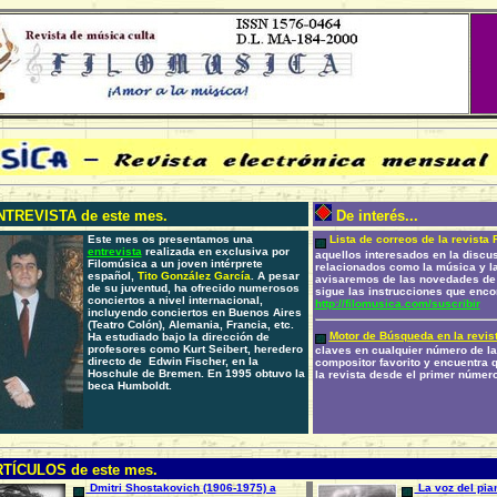
TREVISTA de este mes.
De interés...
Este mes os presentamos una
Lista de correos de la revista 
entrevista
realizada en exclusiva por
aquellos interesados en la discu
Filomúsica a un joven intérprete
relacionados como la música y la 
español,
Tito González García
. A pesar
avisaremos de las novedades de l
de su juventud, ha ofrecido numerosos
sigue las instrucciones que enco
conciertos a nivel internacional,
http://filomusica.com/suscribir
incluyendo conciertos en Buenos Aires
(Teatro Colón), Alemania, Francia, etc.
Motor de Búsqueda en la revist
Ha estudiado bajo la dirección de
profesores como Kurt Seibert, heredero
claves en cualquier número de la
directo de Edwin Fischer, en la
compositor favorito y encuentra q
Hoschule de Bremen. En 1995 obtuvo la
la revista desde el primer número
beca Humboldt.
TÍCULOS de este mes.
Dmitri Shostakovich (1906-1975) a
La voz del pia