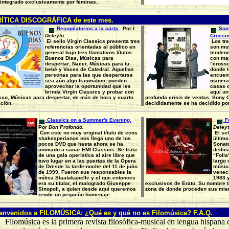
integrado exclusivamente por féminas.
ÍTICA DISCOGRÁFICA de este mes.
Recopilatorios a la carta.
Por
I.
Sony
Deleyto.
Crossov
El sello Virgin Classics presenta tres
Los tr
referencias orientadas al público en
son muy
general bajo tres llamativos títulos:
tendenc
Buenos Días, Músicas para
con may
despertar; Nacer, Músicas para tu
“crosso
bebé y Voces de Catedral. Aquellas
donde l
personas para las que despertarse
encuent
sea aún algo traumático, pueden
manera 
aprovechar la oportunidad que les
casas d
brinda Virgin Classics y probar con
aquí un 
sco, Músicas para despertar, de más de hora y cuarto
profunda crisis de ventas. Sony 
ción.
decididamente se ha decidido por
Classics on a Summer's Evening.
Fo
Por
Don Profondo.
Deleyt
Con este no muy original título de ecos
El sel
shakesperianos nos llega uno de los
último
pocos DVD que hasta ahora se ha
Sonato
animado a sacar EMI Classics. Se trata
dedica
de una gala operística al aire libre que
“Folia
tuvo lugar en a las puertas de la Ópera
largo 
de Dresde la tarde-noche del 11 de julio
músic
de 1999. Fueron sus responsables la
veneci
mítica Staatakapelle y el que entonces
1983 y
era su titular, el malogrado Giuseppe
exclusivos de Erato. Su nombre t
Sinopoli, a quien desde aquí queremos
zona de donde proceden sus mie
rendir un pequeño homenaje.
envenidos a FILOMÚSICA: ¿Qué es y qué no es Filomúsica? F.A.Q.
úsica es la primera revista filosófica-musical en lengua hispana d