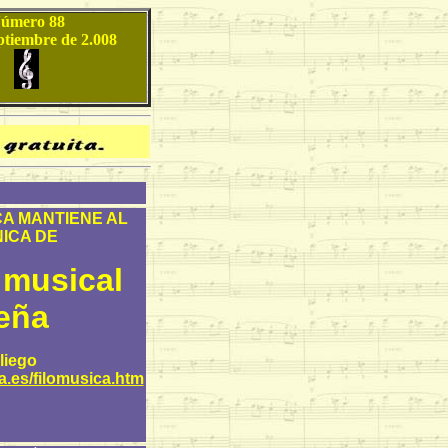
úmero 88
ptiembre de 2.008
CA MANTIENE AL
NICA DE
musical
eña
liego
a.es/filomusica.htm