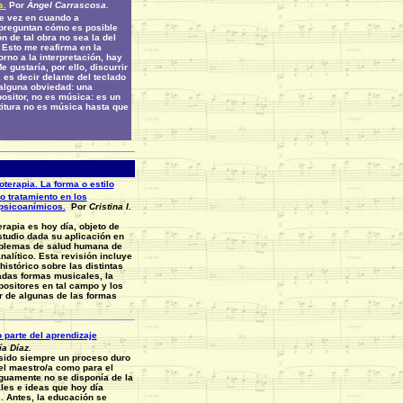
s.
Por
Ángel Carrascosa.
 vez en cuando a
reguntan cómo es posible
n de tal obra no sea la del
 Esto me reafirma en la
orno a la interpretación, hay
 gustaría, por ello, discurrir
 es decir delante del teclado
alguna obviedad: una
positor, no es música: es un
titura no es música hasta que
terapia. La forma o estilo
 tratamiento en los
psicoanímicos.
Por
Cristina I.
apia es hoy día, objeto de
studio dada su aplicación en
oblemas de salud humana de
alítico. Esta revisión incluye
istórico sobre las distintas
madas formas musicales, la
ositores en tal campo y los
r de algunas de las formas
parte del aprendizaje
a Díaz.
sido siempre un proceso duro
a el maestro/a como para el
iguamente no se disponía de la
les e ideas que hoy día
 Antes, la educación se