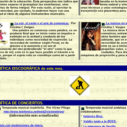
zación de la educación. Esta perspectiva nos indica que
basaba en la trans
emos separar ni jerarquizar las enseñanzas, sino
forma natural y sim
rlas de forma integral. Por esta razón, al ejercitar la
unas técnicas y unas estrategia
otricidad, por ejemplo, lo podemos hacer con una
transmisión sea placentera para 
ad al ritmo de algunos instrumentos musicales.
La voz, el canto y el arte de comunicar.
Por
La música en el
Cristina I. Vargas.
Cristina I. Vargas.
Una palabra no comienza como palabra, es un
La música tiene f
producto final que se inicia como un impulso o
comunicar, entrete
estímulo en la actitud y conducta de los
otros factores que
individuos como necesidad de expresión. La
adelante, que en e
necesidad de nombrar según Freud, se da
necesidad de aco
gracias a la ausencia y su vez al
cine se va a inici
imiento del otro (entendiendo “el otro” como lo que
pequeñas salas, ca
era de mí), esto es lo que hace posible el tránsito a lo
ciudades. Para dis
 porque el sujeto solo se constituye como tal a partir
máquinas de proyección y para a
bolo.
ÍTICA DISCOGRÁFICA de este mes.
ÍTICA DE CONCIERTOS.
Temporada musical madrileña.
Por
Víctor Pliego.
Temporada musical andaluza
http://www.telefonica.net/web2/victorpliego/
colaboradores.
(información más actualizada)
·
Inmenso Bros.
·
Valdés junto a la ROSS.
·
ela con pretensiones de ópera.
La tabernera de Sevilla.