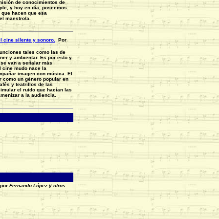
misión de conocimientos de
ple, y hoy en día, poseemos
s que hacen que esa
el maestro/a.
 cine silente y sonoro.
Por
unciones tales como las de
ner y ambientar. Es por esto y
 se van a señalar más
l cine mudo nace la
mpañar imagen con música. El
ar como un género popular en
fés y teatrillos de las
imular el ruido que hacían las
menizar a la audiencia
.
 por
Fernando López y otros