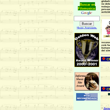
globali
no deb
Buscar en
trabaja
Filomusica:
psicom
activid
*Busq. Avanzada.
reconoc
está fu
humano,
del sím
CR
CR
·
Zarzu