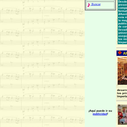
Desde 
Buscar
presen
compet
format
difusi
esta m
la may
public
de con
llevad
unive
asegu
los mú
hispa
AR
desarro
los pr
importa
¡Aquí puede ir su
publicidad
!