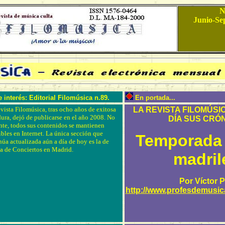
N
Junio-Se
 interés: Editorial Filomúsica n.89.
En portada...
vista Filomúsica, tras ocho años de exitosa
LA REVISTA FILOMÚSI
ura, dejó de publicarse en el año 2008. No
DÍA SUS CRÓ
nte, todos sus contenidos se mantienen
ibles en Internet. La única sección que
Temporada 
núa actualizada aún a día de hoy es la de
ca de Conciertos en Madrid.
madril
Por Víctor P
http://www.profesdemusic