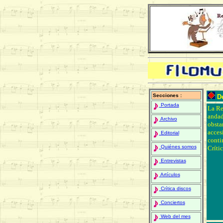
Secciones :
De
Portada
La Re
andad
Archivo
obsta
acces
Editorial
conti
Quiénes somos
Críti
Entrevistas
Artículos
Crítica discos
Conciertos
Web del mes