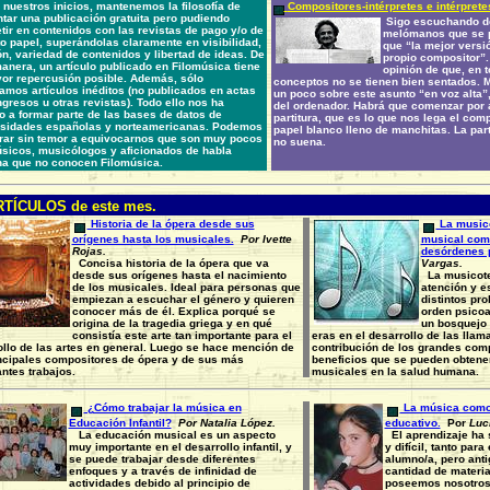
nuestros inicios, mantenemos la filosofía de
Compositores-intérpretes e intérprete
tar una publicación gratuita pero pudiendo
Sigo escuchando de
ir en contenidos con las revistas de pago y/o de
melómanos que se p
o papel, superándolas claramente en visibilidad,
que “la mejor versió
ón, variedad de contenidos y libertad de ideas. De
propio compositor”.
anera, un artículo publicado en Filomúsica tiene
opinión de que, en t
or repercusión posible. Además, sólo
conceptos no se tienen bien sentados. Me
amos artículos inéditos (no publicados en actas
un poco sobre este asunto “en voz alta”,
gresos u otras revistas). Todo ello nos ha
del ordenador. Habrá que comenzar por 
o a formar parte de las bases de datos de
partitura, que es lo que nos lega el com
rsidades españolas y norteamericanas. Podemos
papel blanco lleno de manchitas. La par
rar sin temor a equivocarnos que son muy pocos
no suena.
sicos, musicólogos y aficionados de habla
na que no conocen Filomúsica.
TÍCULOS de este mes.
Historia de la ópera desde sus
La musico
orígenes hasta los musicales.
Por Ivette
musical como
Rojas.
desórdenes 
Concisa historia de la ópera que va
Vargas.
desde sus orígenes hasta el nacimiento
La musicoter
de los musicales. Ideal para personas que
atención y e
empiezan a escuchar el género y quieren
distintos pr
conocer más de él. Explica porqué se
orden psicoan
origina de la tragedia griega y en qué
un bosquejo h
consistía este arte tan importante para el
eras en el desarrollo de las lla
llo de las artes en general. Luego se hace mención de
contribución de los grandes comp
incipales compositores de ópera y de sus más
beneficios que se pueden obtene
ntes trabajos.
musicales en la salud humana.
¿Cómo trabajar la música en
La música como 
Educación Infantil?
Por Natalia López.
educativo.
Por
Lucí
La educación musical es un aspecto
El aprendizaje ha 
muy importante en el desarrollo infantil, y
y difícil, tanto par
se puede trabajar desde diferentes
alumno/a, pero ant
enfoques y a través de infinidad de
cantidad de materia
actividades debido al principio de
poseemos nosotros.