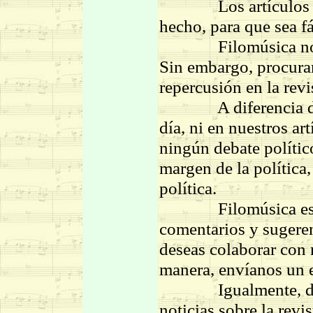
Los artículos apar
hecho, para que sea fá
Filomúsica no es u
Sin embargo, procura
repercusión en la revi
A diferencia de otr
día, ni en nuestros art
ningún debate político
margen de la política
política.
Filomúsica está abi
comentarios y sugeren
deseas colaborar con n
manera, envíanos un 
Igualmente, dispon
noticias sobre la revi