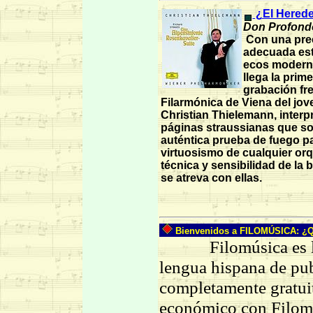
¿El Hered
Don Profond
Con una pre
adecuada est
ecos modern
llega la prim
grabación fre
Filarmónica de Viena del jov
Christian Thielemann, inter
páginas straussianas que s
auténtica prueba de fuego pa
virtuosismo de cualquier orq
técnica y sensibilidad de la 
se atreva con ellas.
Bienvenidos a FILOMÚSICA: ¿Qu
Filomúsica es la pr
lengua hispana de pub
completamente gratuit
económico con Filomú