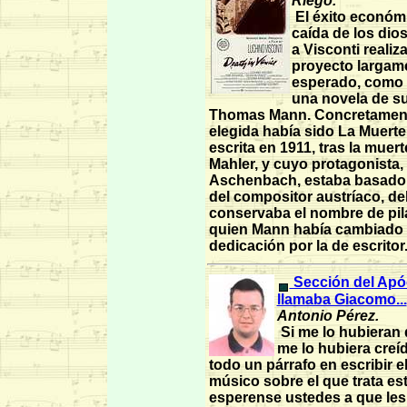
Riego.
El éxito económ
caída de los dio
a Visconti realiz
proyecto largam
esperado, como 
una novela de s
Thomas Mann. Concretament
elegida había sido La Muerte
escrita en 1911, tras la muer
Mahler, y cuyo protagonista
Aschenbach, estaba basado e
del compositor austríaco, de
conservaba el nombre de pil
quien Mann había cambiado
dedicación por la de escritor
Sección del Apóc
llamaba Giacomo...
Antonio Pérez.
Si me lo hubieran 
me lo hubiera creí
todo un párrafo en escribir 
músico sobre el que trata est
esperense ustedes a que les 