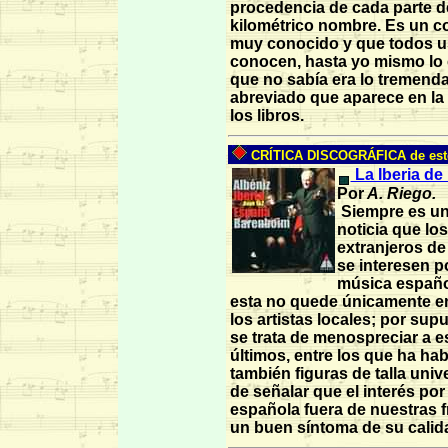
procedencia de cada parte d
kilométrico nombre. Es un c
muy conocido y que todos u
conocen, hasta yo mismo lo 
que no sabía era lo tremend
abreviado que aparece en la
los libros.
CRÍTICA DISCOGRÁFICA de est
La Iberia de
Por
A. Riego.
Siempre es un
noticia que los
extranjeros d
se interesen po
música españo
esta no quede únicamente 
los artistas locales; por su
se trata de menospreciar a e
últimos, entre los que ha ha
también figuras de talla unive
de señalar que el interés por
española fuera de nuestras f
un buen síntoma de su calid