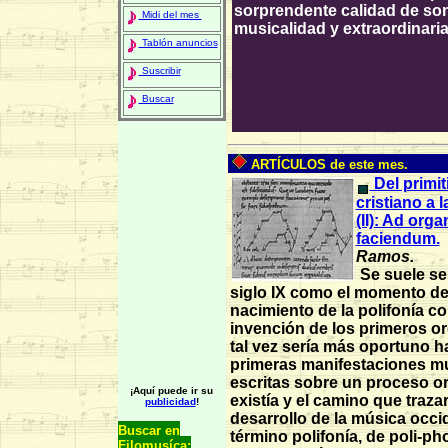
sorprendente calidad de son
Midi del mes
musicalidad y extraordinaria
Tablón anuncios
Suscribir
Buscar
ARTÍCULOS de este mes.
Del primit
cristiano a l
(II): Ad org
faciendum.
Ramos.
Se suele señ
siglo IX como el momento de
nacimiento de la polifonía co
invención de los primeros o
tal vez sería más oportuno ha
primeras manifestaciones m
escritas sobre un proceso or
¡Aquí puede ir su
existía y el camino que traza
publicidad
!
desarrollo de la música occid
Buscar en
término polifonía, de poli-ph
Filomusíca: