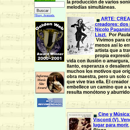
la producción de varios son
melodías simultáneas.
*Busq. Avanzada.
ARTE: CREA
creadores: dos i
Nicolo Paganini
Liszt.
Por
Paula
Vivimos para cre
menos así lo en
artista que a tr
propia expresión
vida con ilusión o amargura, 
llanto, esperanza o desalien
muchos los motivos que ori
obra maestra, pero un solo c
que vive tras ella. El creador
embellece un camino que a 
resulta monótono y aburrido
Cine y Música
Visconti (V). Ven
lugar para morir.