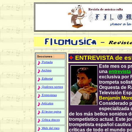
ENTREVISTA de es
Secciones :
Portada
Este mes os p
Archivo
una
entrevista
exclusiva por 
Editorial
trompeta solist
Orquesta de R
Quiénes somos
Televisión Esp
Entrevistas
Benjamín Mor
Considerado po
Artículos
especializada
El lector opina
de los más bellos sonidos 
trompetístico actual. Este j
Crítica discos
trompetista español cautiva 
Web del mes
críticas de todo el mundo po