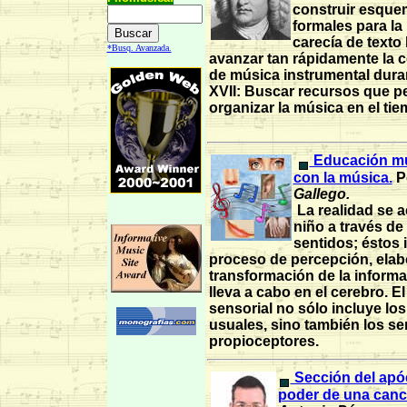
construir esqu
formales para la
carecía de texto 
*Busq. Avanzada.
avanzar tan rápidamente la 
de música instrumental duran
XVII: Buscar recursos que p
organizar la música en el tie
Educación mul
con la música.
P
Gallego.
La realidad se a
niño a través de
sentidos; éstos i
proceso de percepción, elab
transformación de la inform
lleva a cabo en el cerebro. E
sensorial no sólo incluye lo
usuales, sino también los se
propioceptores.
Sección del apóc
poder de una canc