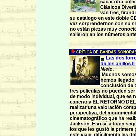
sacar otra cole
Clásicos Divert
van tres, tirand
su catálogo en este doble CD
vez sorprendernos con su se
no están piezas muy conoci
salieron en los números ante
CRÍTICA DE BANDAS SONORAS 
Las dos torre
de los anillos II.
Nieto.
Muchos somos
hemos llegado 
conclusión de 
tres películas no pueden ser
de modo individual, que es 
esperar a EL RETORNO DEL 
realizar una valoración comp
perspectiva, del monumental 
cinematográfico que ha reali
Jackson. Eso sí, a buen seg
los que les gustó la primera 
este viaje, difícilmente les de