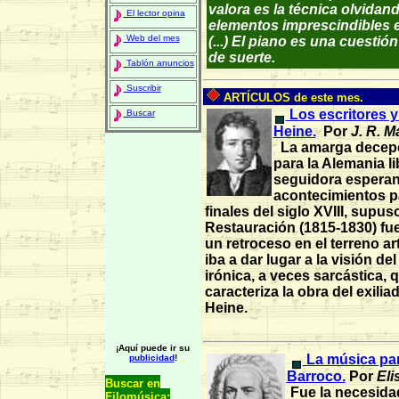
valora es la técnica olvidan
El lector opina
elementos imprescindibles e
Web del mes
(...) El piano es una cuestión
de suerte.
Tablón anuncios
Suscribir
ARTÍCULOS de este mes.
Los escritores y
Buscar
Heine.
Por
J. R. M
La amarga decep
para la Alemania li
seguidora esperan
acontecimientos p
finales del siglo XVIII, supuso
Restauración (1815-1830) fue
un retroceso en el terreno ar
iba a dar lugar a la visión d
irónica, a veces sarcástica, 
caracteriza la obra del exilia
Heine.
¡Aquí puede ir su
La música para
publicidad
!
Barroco.
Por
Eli
Buscar en
Fue la necesida
Filomúsica: