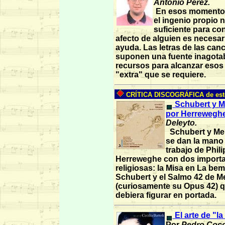
Antonio Pérez.
En esos momentos
el ingenio propio 
suficiente para con
afecto de alguien es necesar
ayuda. Las letras de las can
suponen una fuente inagota
recursos para alcanzar esos
"extra" que se requiere.
CRÍTICA DISCOGRÁFICA de est
Schubert y 
por Herreweghe
Deleyto.
Schubert y Me
se dan la mano 
trabajo de Phil
Herreweghe con dos importa
religiosas: la Misa en La be
Schubert y el Salmo 42 de 
(curiosamente su Opus 42) 
debiera figurar en portada.
El arte de "la
Por
Pedro Coco