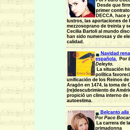
Desde que firm
primer contrato
DECCA, hace ya
lustros, las aportaciones de 
mezzosoprano de treinta y s
Cecilia Bartoli al mundo dis
han sido numerosas y de el
calidad.
Navidad rena
española.
Por
I
Deleyto.
La situación hi
política favorec
unificación de los Reinos de 
Aragón en 1474, la toma de 
(re)descubrimiento de Améri
propició un clima interno de
autoestima.
Belcanto
alla
Por
Paco Bocan
La carrera de l
primadonna