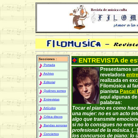
ENTREVISTA de es
Secciones :
Portada
Presentamos u
Archivo
reveladora
entre
realizada en exc
Editorial
Filomúsica al f
pianista
Pascal
Quiénes somos
aquí algunas de
Entrevistas
palabras:
Tocar el piano es como hace
Artículos
una mujer: no es un acto int
Crítica discos
algo que transmite emocione
si no lo consigues no eres 
Bandas sonoras
profesional de la música.
(...
Conciertos
los concursos de piano: lo 