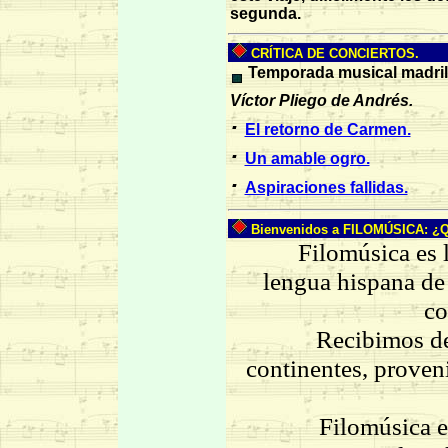
segunda.
CRÍTICA DE CONCIERTOS.
Temporada musical madril
Víctor Pliego de Andrés.
·
El retorno de Carmen.
·
Un amable ogro.
·
Aspiraciones fallidas.
Bienvenidos a FILOMÚSICA: ¿Qu
Filomúsica es la 
lengua hispana de
co
Recibimos decen
continentes, proven
Filomúsica está