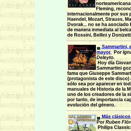
norteamericana
Fleming, recon
internacionalmente por sus 
Haendel, Mozart, Strauss, M
Dvorak... no se ha asociado 
de manera inmediata al belca
de Rossini, Bellini y Donizetti
Sammartini, 
mayor.
Por
Ign
Deleyto.
Hoy día Giovann
Sammartini goz
fama que Giuseppe Sammart
(protagonista de este disco
sólo sea por aparecer en tod
manuales de Historia de la 
uno de los creadores de la si
por tanto, de importancia capi
evolución del género.
Más clásicos 
Por
Ruben Flór
Philips Classic