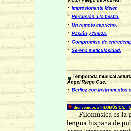
Víctor Pliego de Andrés.
·
Impresionante Meier.
·
Percusión a lo bestia.
·
Un remoto capricho.
·
Pasión y fuerza.
·
Compromiso de entretiem
·
Serena meticulosidad.
Temporada musical asturi
Ángel Riego Cue.
·
Berlioz con instrumentos o
Bienvenidos a FILOMÚSICA: ¿Qu
Filomúsica es la pri
lengua hispana de pub