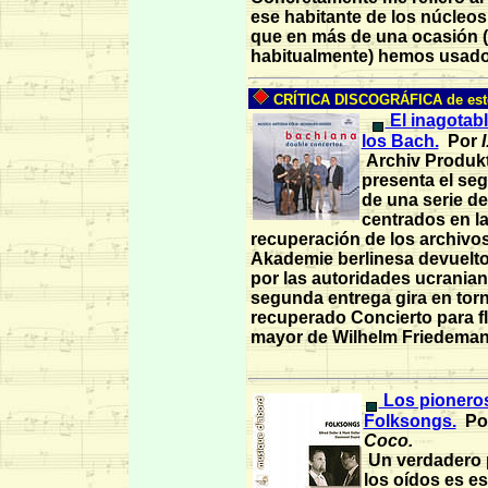
ese habitante de los núcleo
que en más de una ocasión 
habitualmente) hemos usado
CRÍTICA DISCOGRÁFICA de est
El inagotabl
los Bach.
Por
I
Archiv Produk
presenta el se
de una serie de
centrados en l
recuperación de los archivos
Akademie berlinesa devuelt
por las autoridades ucranian
segunda entrega gira en torn
recuperado Concierto para fl
mayor de Wilhelm Friedema
Los pionero
Folksongs.
Po
Coco.
Un verdadero 
los oídos es es