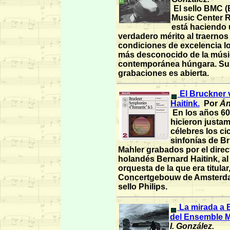
El sello BMC 
Music Center 
está haciendo 
verdadero mérito al traernos
condiciones de excelencia lo
más desconocido de la músi
contemporánea húngara. Su p
grabaciones es abierta.
El Bruckner 
Haitink.
Por
Án
En los años 60
hicieron justa
célebres los ci
sinfonías de B
Mahler grabados por el direc
holandés Bernard Haitink, al 
orquesta de la que era titular,
Concertgebouw de Amsterda
sello Philips.
La mirada a 
del Ensemble 
I. González.