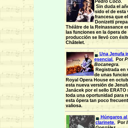
Pedro Coco.
Sin duda el añ
sido el de esta
francesa que e
Donizetti prepa
Théâtre de la Reinassance e
las funciones en la ópera de 
producción se llevó con éxito
Châtelet.
Una Jenufa i
esencial.
Por
P
Bocanegra.
Registrada en v
de unas funcion
Royal Opera House en octubr
esta nueva versión de Jenufa
Janácek por el sello ERATO
toda una oportunidad para r
esta ópera tan poco frecuen
valiosa.
Húngaros al 
clarinete.
Por
I
González.