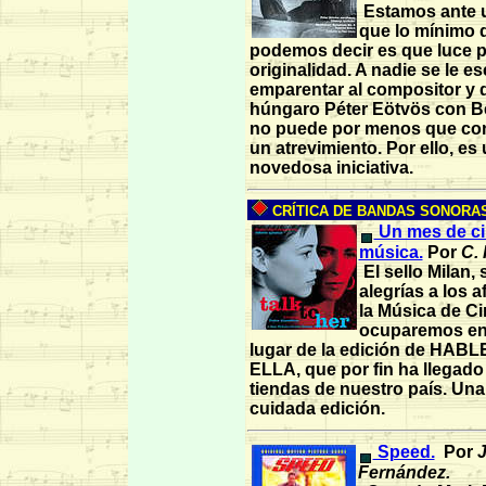
Estamos ante u
que lo mínimo 
podemos decir es que luce p
originalidad. A nadie se le e
emparentar al compositor y d
húngaro Péter Eötvös con B
no puede por menos que co
un atrevimiento. Por ello, es
novedosa iniciativa.
CRÍTICA DE BANDAS SONORAS 
Un mes de ci
música.
Por
C. 
El sello Milan,
alegrías a los 
la Música de C
ocuparemos en
lugar de la edición de HAB
ELLA, que por fin ha llegado 
tiendas de nuestro país. Una
cuidada edición
.
Speed.
Por
J
Fernández.