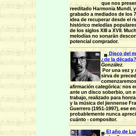
que nos prese
reeditado Harmonia Mundi, y
grabado a mediados de los 7
idea de recuperar desde el ri
histórico melodías populare
de los siglos XIII a XVII. Mu
melodías no sonarán descon
potencial comprador.
Disco del me
¿de la década
González.
Por una vez y 
sirva de preced
comenzaremos
afirmación categórica: nos 
ante un disco soberbio, un 
trabajo, realizado para honr
y la música del jiennense Fr
Guerrero (1951-1997), ese en
probablemente nunca aprec
cuánto - compositor.
El año de Luc