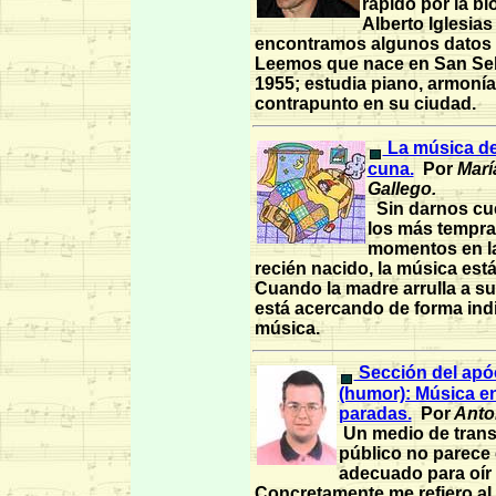
rápido por la bi
Alberto Iglesias
encontramos algunos datos 
Leemos que nace en San Se
1955; estudia piano, armonía
contrapunto en su ciudad.
La música de
cuna.
Por
Marí
Gallego.
Sin darnos cu
los más tempr
momentos en la
recién nacido, la música est
Cuando la madre arrulla a su
está acercando de forma indi
música.
Sección del apóc
(humor): Música en
paradas.
Por
Anton
Un medio de trans
público no parece 
adecuado para oír
Concretamente me refiero al