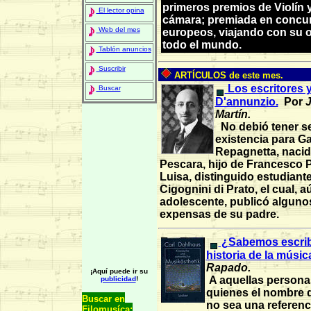
primeros premios de Violín 
El lector opina
cámara; premiada en concu
Web del mes
europeos, viajando con su 
todo el mundo.
Tablón anuncios
Suscribir
ARTÍCULOS de este mes.
Los escritores y
Buscar
D'annunzio.
Por
J
Martín.
No debió tener se
existencia para G
Repagnetta, nacid
Pescara, hijo de Francesco 
Luisa, distinguido estudiant
Cigognini di Prato, el cual, a
adolescente, publicó alguno
expensas de su padre.
¿Sabemos escribi
historia de la músic
Rapado.
¡Aquí puede ir su
A aquellas persona
publicidad
!
quienes el nombre 
Buscar en
no sea una referenc
Filomusíca: