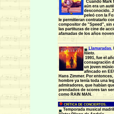
Cuando Mark 
aún era un auté
desconocido, J
peleó con la Fo
le permitieran contratarlo c
compositor de "Speed", sin
las partituras de cine de ac
afamadas de los años noven
Llamaradas.
Nieto.
1991, fue el año
consagración de
un joven músic
afincado en EE
Hans Zimmer. Por entonces, 
hombre ya tenía toda una le
admiradores, que habían q
prendados de scores tan se
como RAIN MAN.
CRÍTICA DE CONCIERTOS.
Temporada musical madril