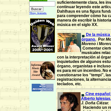
suficientemente clara, les inv
continuar leyendo este artícu
Dahlhaus es una figura fund
*Busq. Avanzada.
para comprender cómo ha c
manera de escribir la historia
música en el siglo XX.
De la música
órgano.
Por
Mo
Moreno i Morera
Comentar ciert
musicales rela
con la interpretación al órgan
inquietudes de algunos estu
órgano, organistas e incluso
es para mi un incentivo. No e
cuestionarse los “tempi”, las
registraciones, la alternanci
teclados, etc.
Cine español 
Alberto Iglesias
J. Doña Ciézar.
Haciendo un re