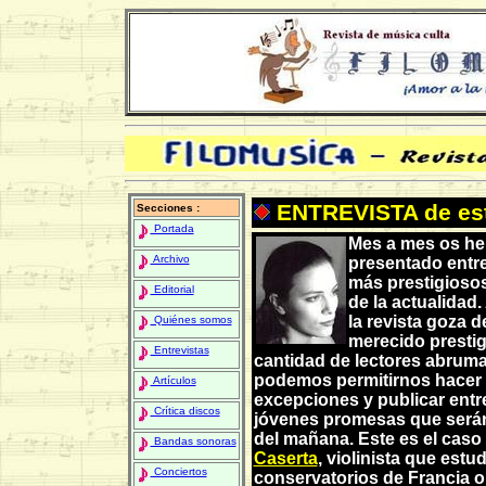
ENTREVISTA de es
Secciones :
Portada
Mes a mes os h
Archivo
presentado entre
más prestigioso
Editorial
de la actualidad
.
la revista goza d
Quiénes somos
merecido prestig
Entrevistas
cantidad de lectores abrum
podemos permitirnos hacer
Artículos
excepciones y publicar entr
Crítica discos
jóvenes promesas que serán 
del mañana. Este es el caso
Bandas sonoras
Caserta
, violinista que estu
Conciertos
conservatorios de Francia 